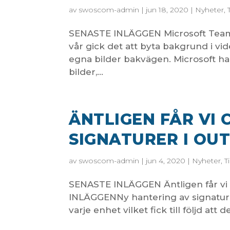
av
swoscom-admin
|
jun 18, 2020
|
Nyheter
,
SENASTE INLÄGGEN Microsoft Teams
vår gick det att byta bakgrund i vide
egna bilder bakvägen. Microsoft har
bilder,...
ÄNTLIGEN FÅR VI
SIGNATURER I OU
av
swoscom-admin
|
jun 4, 2020
|
Nyheter
,
T
SENASTE INLÄGGEN Äntligen får vi 
INLÄGGENNy hantering av signaturer
varje enhet vilket fick till följd att 