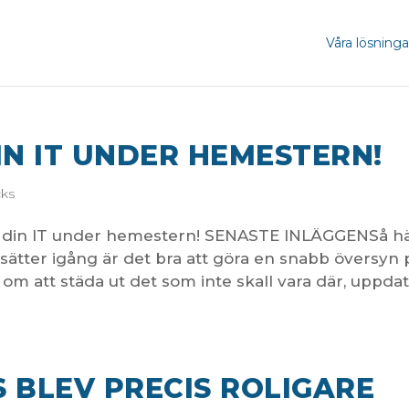
Våra lösninga
IN IT UNDER HEMESTERN!
cks
din IT under hemestern! SENASTE INLÄGGENSå h
ätter igång är det bra att göra en snabb översyn 
 om att städa ut det som inte skall vara där, uppda
 BLEV PRECIS ROLIGARE