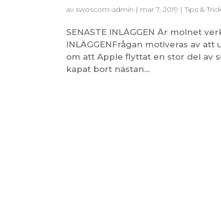
av
swoscom-admin
|
mar 7, 2019
|
Tips & Tric
SENASTE INLÄGGEN Är molnet verkl
INLÄGGENFrågan motiveras av att un
om att Apple flyttat en stor del av s
kapat bort nästan...