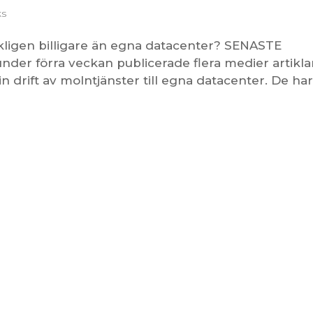
ks
igen billigare än egna datacenter? SENASTE
der förra veckan publicerade flera medier artikla
in drift av molntjänster till egna datacenter. De ha