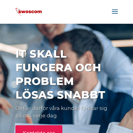
IT SKALL
FUNGERA OCH
PROBLEM
LÖSAS SNABBT
Det är därför våra kunder förlitar sig
på oss varje dag.