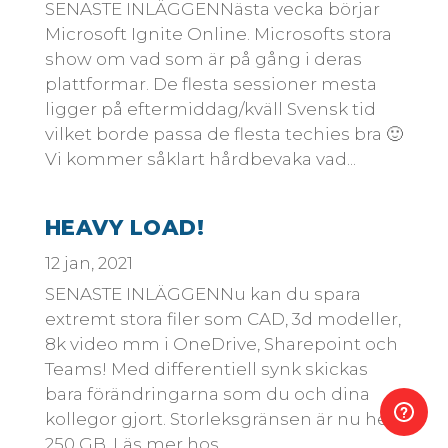
SENASTE INLÄGGENNästa vecka börjar
Microsoft Ignite Online. Microsofts stora
show om vad som är på gång i deras
plattformar. De flesta sessioner mesta
ligger på eftermiddag/kväll Svensk tid
vilket borde passa de flesta techies bra 🙂
Vi kommer såklart hårdbevaka vad...
HEAVY LOAD!
12 jan, 2021
SENASTE INLÄGGENNu kan du spara
extremt stora filer som CAD, 3d modeller,
8k video mm i OneDrive, Sharepoint och
Teams! Med differentiell synk skickas
bara förändringarna som du och dina
kollegor gjort. Storleksgränsen är nu hela
250 GB. Läs mer hos...